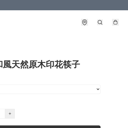
和風天然原木印花筷子
+