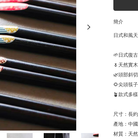
簡介
日式和風天
🌱日式復古
🌷天然實木
🌿頭部斜
🌻尖頭筷
🪴款式多樣
尺寸：長約2
產地：中國

材質：天然