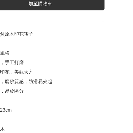
加至購物車
−
然原木印花筷子

風格

，手工打磨

切印花，美觀大方

子，磨砂質感，防滑易夾起

，易於區分

3cm

木