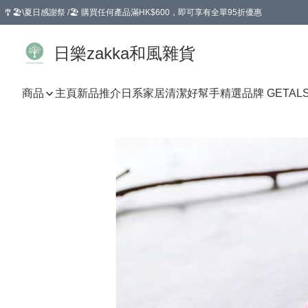
🎐🏖️\夏日感謝祭 /🏖️ 購買任何產品滿HK$600，即可享有全單95折優惠
選擇GoGoX住宅/工商地址配送，單一訂單消費購物滿HK$680(折扣後），可享有
日樂zakka和風雜貨
商品
主頁
新品推介
日系家居清潔好幫手
精選品牌 GETAL