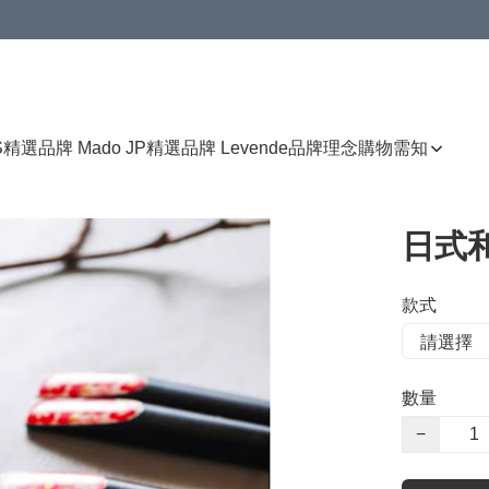
免運費優惠
S
精選品牌 Mado JP
精選品牌 Levende
品牌理念
購物需知
日式
款式
數量
−