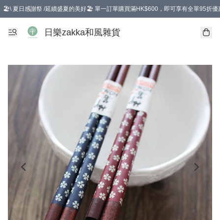
🏖️\ 夏日感謝祭 /延續盛夏的美好🏖️ 單一訂單購買滿HK$600，即可享有全單95折優
選擇GoGoX住宅/工商地址配送，單一訂單消費購物滿HK$680(折扣後），可享有
日樂zakka和風雜貨