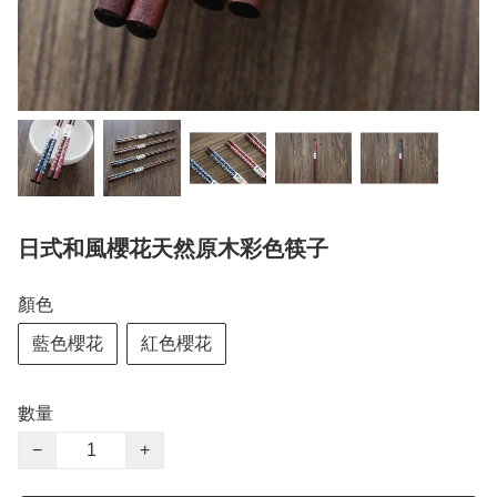
日式和風櫻花天然原木彩色筷子
顏色
藍色櫻花
紅色櫻花
數量
−
+