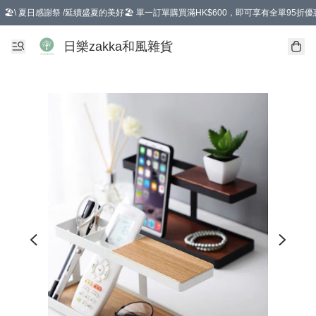
🏖️\ 夏日感謝祭 /延續盛夏的美好🏖️ 單一訂單購買滿HK$600，即可享有全單95折優
選擇GoGoX住宅/工商地址配送，單一訂單消費購物滿HK$680(折扣後），可享有
日樂zakka和風雜貨