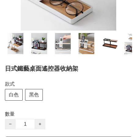
日式鐵藝桌面遙控器收納架
款式
白色
黑色
數量
−
+