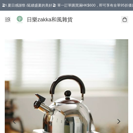
🏖️\ 夏日感謝祭 /延續盛夏的美好🏖️ 單一訂單購買滿HK$600，即可享有全單95折優
選擇GoGoX住宅/工商地址配送，單一訂單消費購物滿HK$680(折扣後），可享有
日樂zakka和風雜貨