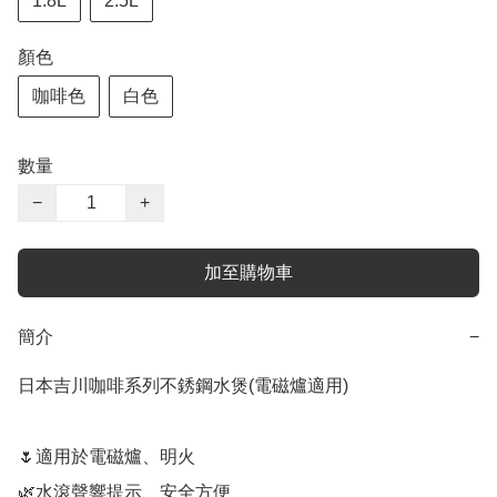
1.8L
2.5L
顏色
咖啡色
白色
數量
−
+
加至購物車
簡介
−
日本吉川咖啡系列不銹鋼水煲(電磁爐適用)

🌷適用於電磁爐、明火

🌿水滾聲響提示、安全方便
