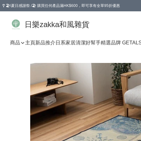
🎐🏖️\夏日感謝祭 /🏖️ 購買任何產品滿HK$600，即可享有全單95折優惠
選擇GoGoX住宅/工商地址配送，單一訂單消費購物滿HK$680(折扣後），可享有
日樂zakka和風雜貨
商品
主頁
新品推介
日系家居清潔好幫手
精選品牌 GETAL