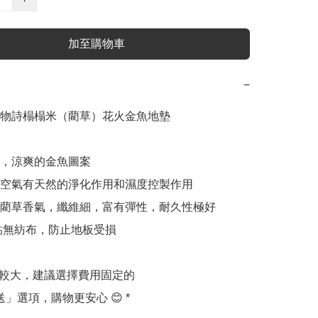
加至購物車
−
物詩榻榻米（藺草）花火金魚地墊

，涼爽的金魚圖案

空氣有天然的淨化作用和濕度控製作用

藺草香氣，纖維細，富有彈性，耐久性極好

貼無紡布，防止地板受損
