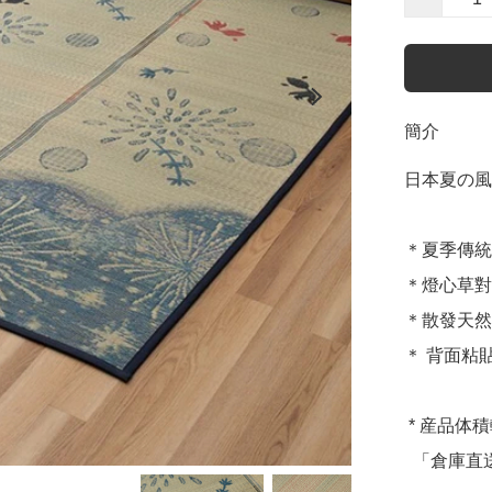
簡介
日本夏の風
＊夏季傳統
＊燈心草對
＊散發天然
＊ 背面粘
 * 産品体積較大，建議選擇費用固定的

  「倉庫直送」選項，購物更安心 😊 *
