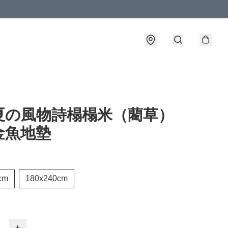
夏の風物詩榻榻米（藺草）
金魚地墊
cm
180x240cm
+