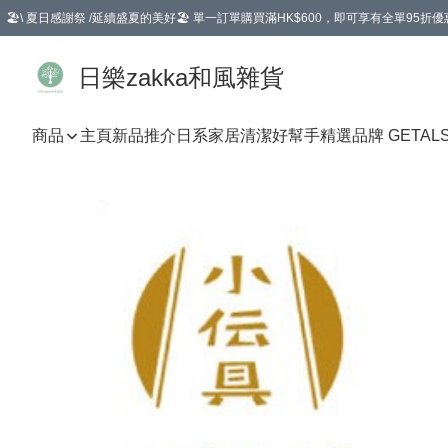
🏖️\ 夏日感謝祭 /延續盛夏的美好🏖️ 單一訂單購買滿HK$600，即可享有全單95折優
選擇GoGoX住宅/工商地址配送，單一訂單消費購物滿HK$680(折扣後），可享有
日樂zakka和風雜貨
商品
主頁
新品推介
日系家居清潔好幫手
精選品牌 GETAL