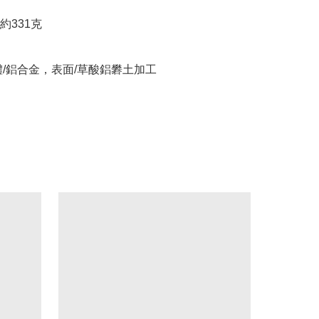
331克

體/鋁合金，表面/草酸鋁礬土加工