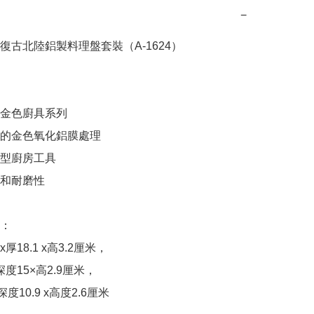
−
復古北陸鋁製料理盤套裝（A-1624）

金色廚具系列

的金色氧化鋁膜處理

型廚房工具

和耐磨性

：

 x厚18.1 x高3.2厘米，

深度15×高2.9厘米，

深度10.9 x高度2.6厘米
