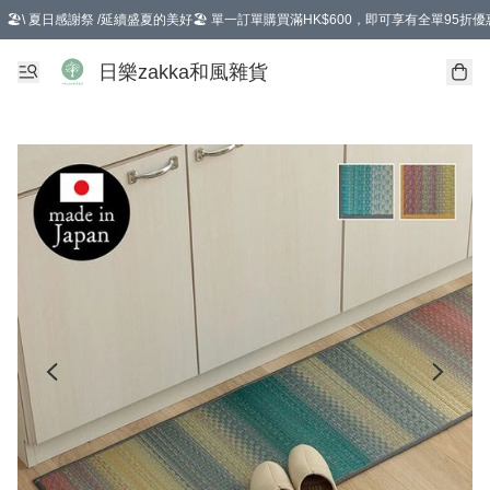
🏖️\ 夏日感謝祭 /延續盛夏的美好🏖️ 單一訂單購買滿HK$600，即可享有全單95折優
選擇GoGoX住宅/工商地址配送，單一訂單消費購物滿HK$680(折扣後），可享有
日樂zakka和風雜貨