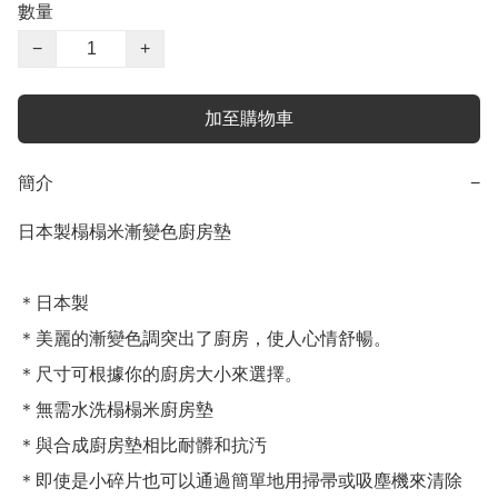
數量
−
+
加至購物車
簡介
−
日本製榻榻米漸變色廚房墊

＊日本製

＊美麗的漸變色調突出了廚房，使人心情舒暢。

＊尺寸可根據你的廚房大小來選擇。

＊無需水洗榻榻米廚房墊

＊與合成廚房墊相比耐髒和抗汚

＊即使是小碎片也可以通過簡單地用掃帚或吸塵機來清除
