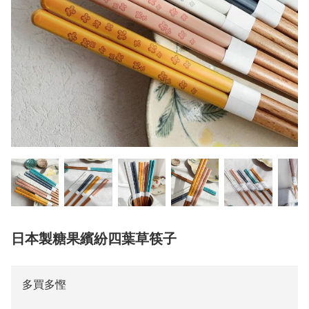
日本製糖果繽紛四葉草筷子
多買多慳