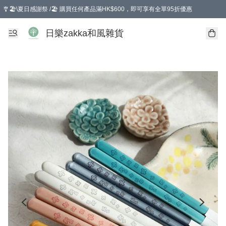
🎐🏖️\夏日感謝祭 /🏖️ 購買任何產品滿HK$600，即可享有全單95折優惠
選擇GoGoX住宅/工商地址配送，單一訂單消費購物滿HK$680(折扣後），可享有
日樂zakka和風雜貨