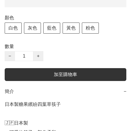
顏色
白色
灰色
藍色
黃色
粉色
數量
−
+
加至購物車
簡介
−
日本製糖果繽紛四葉草筷子

🇯🇵日本製
