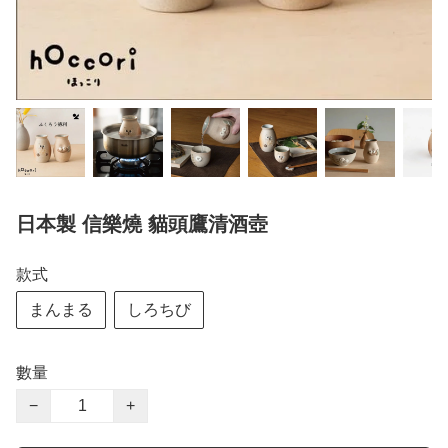
日本製 信樂燒 貓頭鷹清酒壺
款式
まんまる
しろちび
數量
−
+