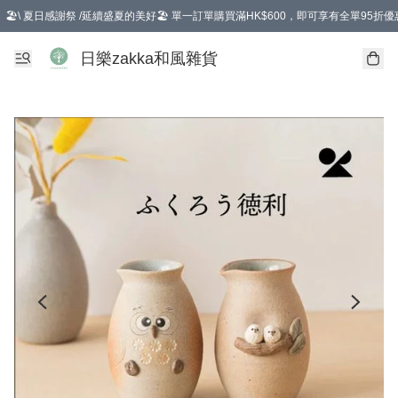
🏖️\ 夏日感謝祭 /延續盛夏的美好🏖️ 單一訂單購買滿HK$600，即可享有全單95折優
選擇GoGoX住宅/工商地址配送，單一訂單消費購物滿HK$680(折扣後），可享有
日樂zakka和風雜貨