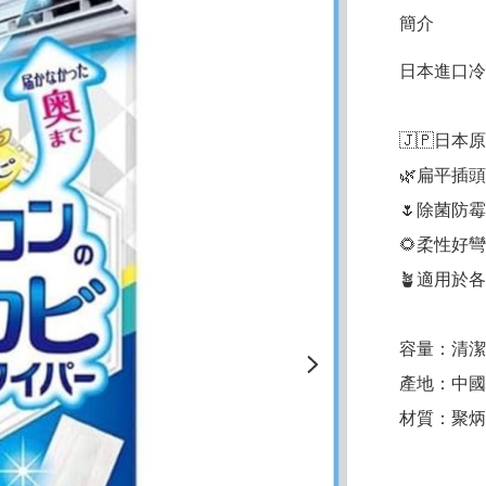
簡介
日本進口冷
🇯🇵日本
🌿扁平插
🌷除菌防
🌻柔性好
🪴適用於
容量：清潔
產地：中國

材質：聚炳