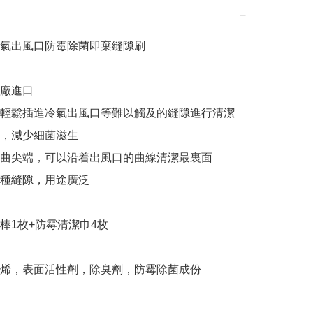
−
氣出風口防霉除菌即棄縫隙刷

原廠進口

頭輕鬆插進冷氣出風口等難以觸及的縫隙進行清潔

霉，減少細菌滋生

彎曲尖端，可以沿着出風口的曲線清潔最裏面

各種縫隙，用途廣泛

棒1枚+防霉清潔巾4枚

烯，表面活性劑，除臭劑，防霉除菌成份