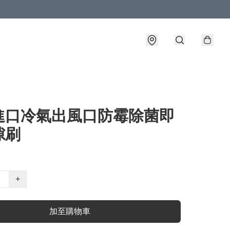
進口冷氣出風口防霉除菌即
隙刷
+
加至購物車