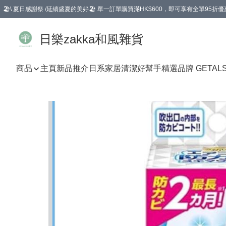
🏖️\ 夏日感謝祭 /延續盛夏的美好🏖️ 單一訂單購買滿HK$600，即可享有全單95折優
選擇GoGoX住宅/工商地址配送，單一訂單消費購物滿HK$680(折扣後），可享有
日樂zakka和風雜貨
商品
主頁
新品推介
日系家居清潔好幫手
精選品牌 GETAL