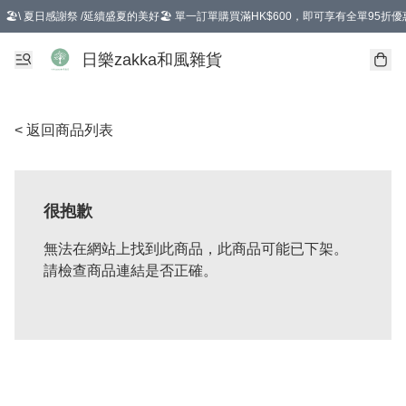
🏖️\ 夏日感謝祭 /延續盛夏的美好🏖️ 單一訂單購買滿HK$600，即可享有全單95折優
選擇GoGoX住宅/工商地址配送，單一訂單消費購物滿HK$680(折扣後），可享有
日樂zakka和風雜貨
< 返回商品列表
很抱歉
無法在網站上找到此商品，此商品可能已下架。
請檢查商品連結是否正確。