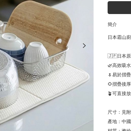
簡介
日本霜山廚
🇯🇵日本
🌿高效吸水
🌷易於摺
🌻摺疊後
🪴可直接
尺寸：見附
產地：中國
材質：滌綸