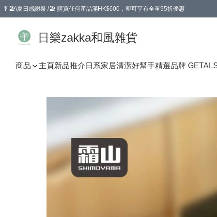
🎐🏖️\夏日感謝祭 /🏖️ 購買任何產品滿HK$600，即可享有全單95折優惠
選擇GoGoX住宅/工商地址配送，單一訂單消費購物滿HK$680(折扣後），可享有
日樂zakka和風雜貨
商品
主頁
新品推介
日系家居清潔好幫手
精選品牌 GETAL