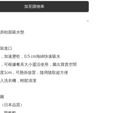
加至購物車
−
房枱面吸水墊

原裝進口

，加速瀝乾，0.5 cm海綿快速吸水

疊，可根據餐具大小靈活使用，騰出寶貴空間

厚度1cm，可懸掛放置，隨用隨取超方便

放入洗衣機，輕鬆清潔

圖

（日本品質）

，聚氨酯