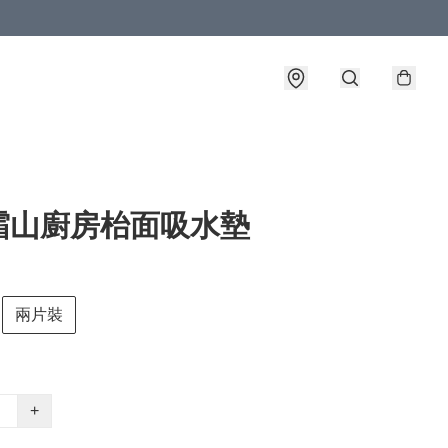
霜山廚房枱面吸水墊
兩片裝
+