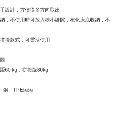
扣手設計，方便從多方向取出 

收納，不使用時可放入狹小縫隙，梳化床底收納，不
有拼接款式，可靈活使用

圖

60 kg，拼接版80kg

、鋼、TPE￼￼