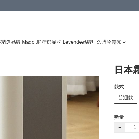
免運費優惠
S
精選品牌 Mado JP
精選品牌 Levende
品牌理念
購物需知
日本
款式
普通款
數量
−