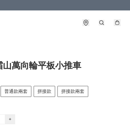
霜山萬向輪平板小推車
普通款兩套
拼接款
拼接款兩套
+