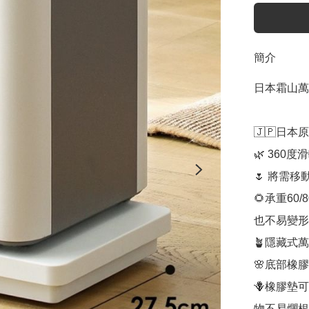
簡介
日本霜山萬
🇯🇵日本
🌿 360
🌷 將需
🌻承重60
也不易變形

🪴隱藏式
🌸底部橡
🪻橡膠墊
物不易爛根 