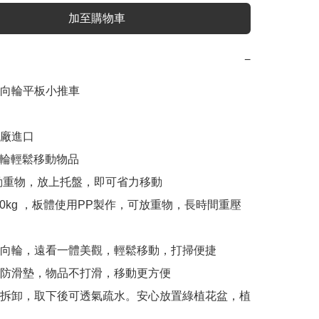
加至購物車
−
向輪平板小推車

原廠進口

度滑輪輕鬆移動物品

移動重物，放上托盤，即可省力移動

/80kg ，板體使用PP製作，可放重物，長時間重壓
萬向輪，遠看一體美觀，輕鬆移動，打掃便捷 

膠防滑墊，物品不打滑，移動更方便

可拆卸，取下後可透氣疏水。安心放置綠植花盆，植

