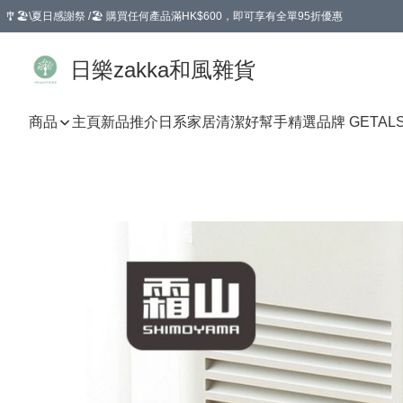
🎐🏖️\夏日感謝祭 /🏖️ 購買任何產品滿HK$600，即可享有全單95折優惠
選擇GoGoX住宅/工商地址配送，單一訂單消費購物滿HK$680(折扣後），可享有
日樂zakka和風雜貨
商品
主頁
新品推介
日系家居清潔好幫手
精選品牌 GETAL