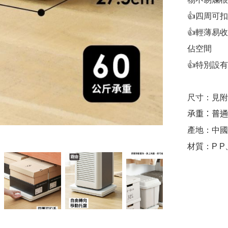
👍四周可
👍輕薄易
佔空間

👍特別設
尺寸：見附
𠄘重：普通版
產地：中國

材質：P P