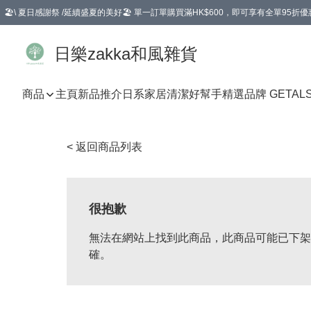
🏖️\ 夏日感謝祭 /延續盛夏的美好🏖️ 單一訂單購買滿HK$600，即可享有全單95折優
選擇GoGoX住宅/工商地址配送，單一訂單消費購物滿HK$680(折扣後），可享有
日樂zakka和風雜貨
商品
主頁
新品推介
日系家居清潔好幫手
精選品牌 GETAL
< 返回商品列表
很抱歉
無法在網站上找到此商品，此商品可能已下架
確。