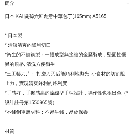
簡介
−
日本 KAI 關孫六匠創意中華包丁(165mm) A5165

* 日本製

* 清潔清爽的鋒利切口

*衛生的不鏽鋼製：一體成型無接縫的金屬製成，堅固性優
異的規格, 清洗方便衛生

*三工藝刀片： 打磨刀刃后能順利地拋光, 小食材的切割阻
止力，實現清爽鋒利的鋒利度

*手感好，手握感高的流線型手柄設計，操作性也很出色（*
設計註冊第1550965號）

*不鏽鋼單層材料：不易生鏽，易於保養

材質:
