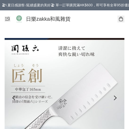
🏖️\ 夏日感謝祭 /延續盛夏的美好🏖️ 單一訂單購買滿HK$600，即可享有全單95折優
選擇GoGoX住宅/工商地址配送，單一訂單消費購物滿HK$680(折扣後），可享有
日樂zakka和風雜貨