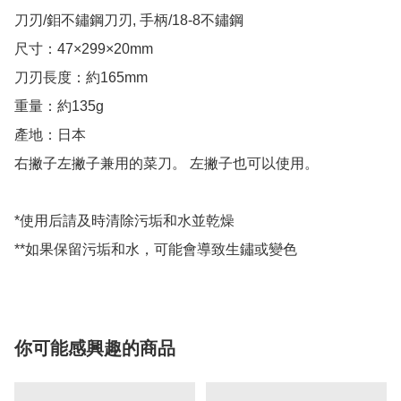
刀刃/鉬不鏽鋼刀刃, 手柄/18-8不鏽鋼

尺寸：47×299×20mm

刀刃長度：約165mm

重量：約135g

產地：日本

右撇子左撇子兼用的菜刀。 左撇子也可以使用。

*使用后請及時清除污垢和水並乾燥

**如果保留污垢和水，可能會導致生鏽或變色
你可能感興趣的商品