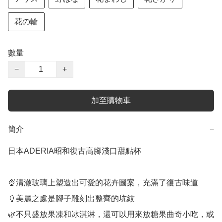
花の輪
數量
−
+
加至購物車
簡介
−
日本ADERIA昭和復古高腳淺口甜點杯

🍨清澈玻璃上塑造出可愛的花卉圖案，充滿了復古味道

🍦美麗之處是腳子雕刻出整齊的坑紋

🌿不只盛放果凍和冰淇淋，還可以用來放糖果曲奇小吃，或