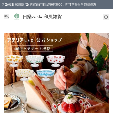
🎐🏖️\夏日感謝祭 /🏖️ 購買任何產品滿HK$600，即可享有全單95折優惠
選擇GoGoX住宅/工商地址配送，單一訂單消費購物滿HK$680(折扣後），可享有
日樂zakka和風雜貨