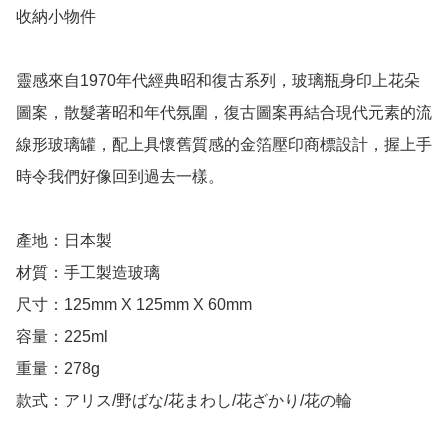
收納小物件

靈感來自1970年代經典昭和復古系列，玻璃瓶身印上花朵
圖案，散髮著昭和年代氛圍，復古圖案再結合現代元素的流
線形玻璃罐，配上具懷舊質感的金箔壓印商標設計，握上手
時令我們好像回到過去一樣。

產地：日本製

材質：手工製造玻璃

尺寸：125mm X 125mm X 60mm

容量：225ml

重量：278g

款式：アリス/野ばな/花まわし/花ざかり/花の輪
