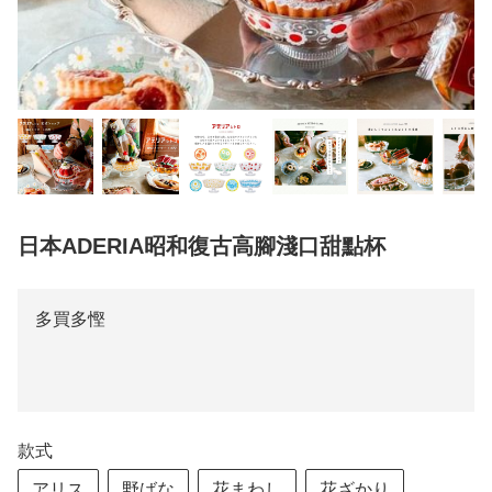
日本ADERIA昭和復古高腳淺口甜點杯
多買多慳
款式
アリス
野ばな
花まわし
花ざかり