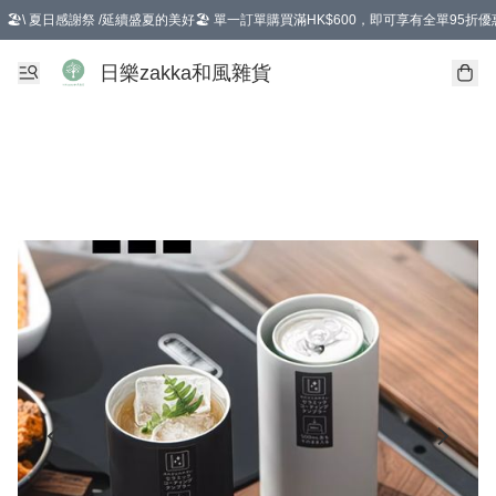
🏖️\ 夏日感謝祭 /延續盛夏的美好🏖️ 單一訂單購買滿HK$600，即可享有全單95折優
選擇GoGoX住宅/工商地址配送，單一訂單消費購物滿HK$680(折扣後），可享有
日樂zakka和風雜貨