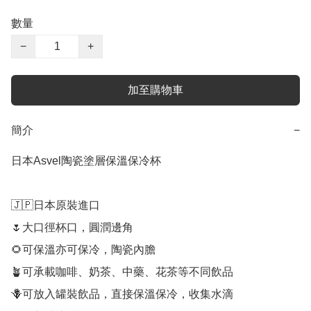
數量
−
+
加至購物車
簡介
−
日本Asvel陶瓷塗層保溫保冷杯

🇯🇵日本原裝進口

🌷大口徑杯口，圓潤邊角

🌻可保溫亦可保冷，陶瓷內膽

🪴可承載咖啡、奶茶、中藥、花茶等不同飲品

🪻可放入罐裝飲品，直接保溫保冷，收集水滴
