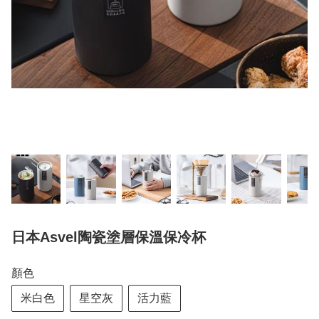
日本Asvel陶瓷塗層保溫保冷杯
顏色
米白色
星空灰
活力藍