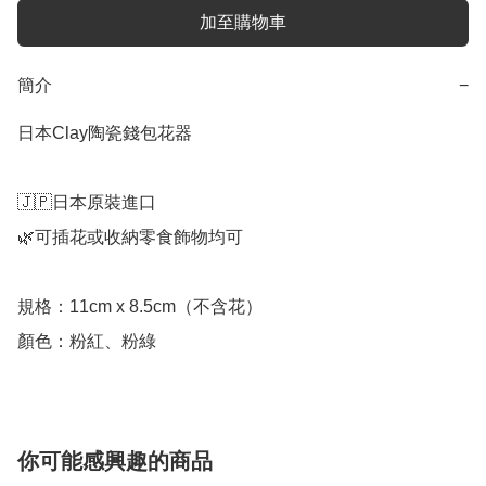
加至購物車
簡介
−
日本Clay陶瓷錢包花器

🇯🇵日本原裝進口

🌿可插花或收納零食飾物均可

規格：11cm x 8.5cm（不含花）

顏色：粉紅、粉綠
你可能感興趣的商品