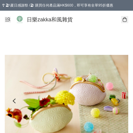
🎐🏖️\夏日感謝祭 /🏖️ 購買任何產品滿HK$600，即可享有全單95折優惠
選擇GoGoX住宅/工商地址配送，單一訂單消費購物滿HK$680(折扣後），可享有
日樂zakka和風雜貨