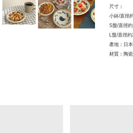
尺寸：

小鉢/直徑約1
S盤/直徑約1
L盤/直徑約2
產地：日本

材質：陶瓷