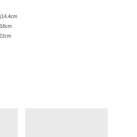
4.4cm

6cm

2cm
