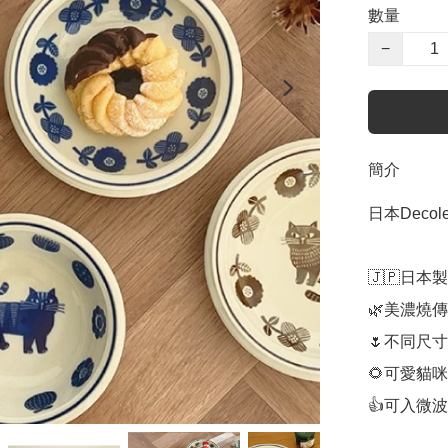
數量
−
簡介
日本Deco
🇯🇵日本製

🌿美濃燒傳
🌷不同尺寸
🌻可愛貓咪
👍可入微