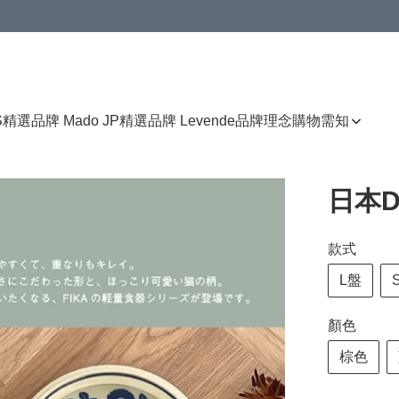
免運費優惠
S
精選品牌 Mado JP
精選品牌 Levende
品牌理念
購物需知
日本D
款式
L盤
顏色
棕色