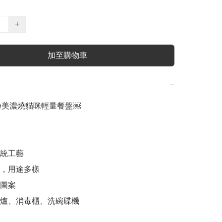
+
加至購物車
−
le美濃燒貓咪輕量餐盤￼

統工藝

，用途多樣

圖案

波爐、消毒櫃、洗碗碟機
