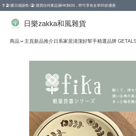
🎐🏖️\夏日感謝祭 /🏖️ 購買任何產品滿HK$600，即可享有全單95折優惠
選擇GoGoX住宅/工商地址配送，單一訂單消費購物滿HK$680(折扣後），可享有
日樂zakka和風雜貨
商品
主頁
新品推介
日系家居清潔好幫手
精選品牌 GETAL