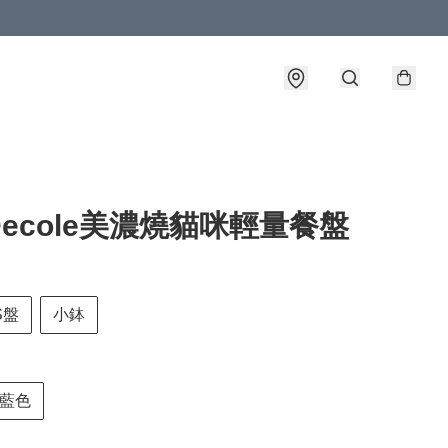
ecole美濃燒貓咪輕量餐盤
S盤
小鉢
藍色