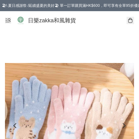
🏖️\ 夏日感謝祭 /延續盛夏的美好🏖️ 單一訂單購買滿HK$600，即可享有全單95折優
選擇GoGoX住宅/工商地址配送，單一訂單消費購物滿HK$680(折扣後），可享有
日樂zakka和風雜貨