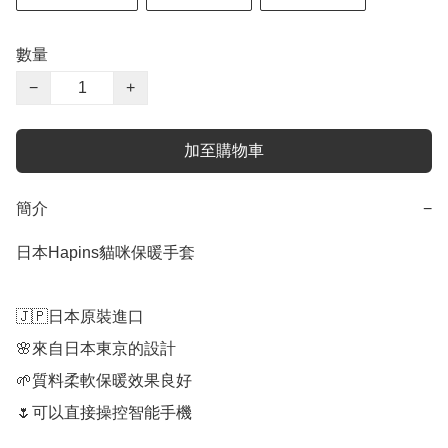
數量
−
+
加至購物車
簡介
−
日本Hapins貓咪保暖手套

🇯🇵日本原裝進口

🌸來自日本東京的設計

🌱質料柔軟保暖效果良好

🌷可以直接操控智能手機
