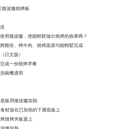
E微波爐燒烤板

送

過使用微波爐，便能輕鬆做出燒烤的效果嗎？

、烤雞排、烤牛肉、燒烤蔬菜均能輕鬆完成

（日文版）

過完成一份燒烤早餐

洗碗機適用

層底板用微波爐加熱

好的食材放在已加熱的下層底板上

燒烤燒烤夾板蓋上

微波爐加熱
