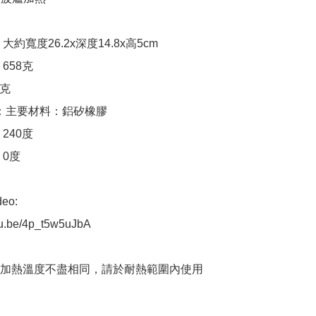
o: 

tu.be/4p_t5w5uJbA

加熱溫度不盡相同，請於耐熱範圍內使用