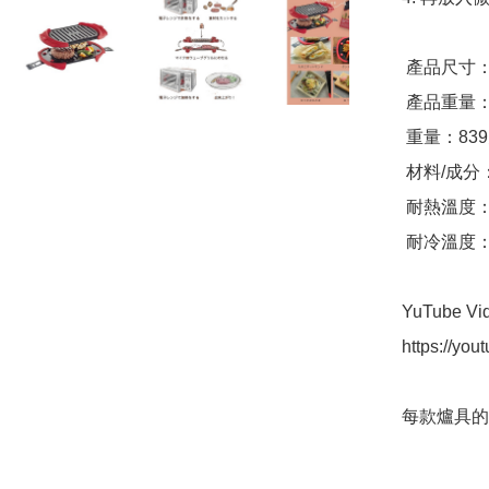
 產品尺寸：大約寬度26.2x深度14.8x高5cm

 產品重量：658克

 重量：839克

 材料/成分：主要材料：鋁矽橡膠

 耐熱溫度：240度

 耐冷溫度：0度

YuTube Vide
https://you
每款爐具的