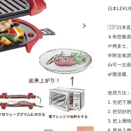
日本LEKU
🇯🇵日本直
🌷有想像
🌱烤多士
🌸附送食譜
👍可一次
🌿微波爐、
使用方法：

1. 先把下
2. 把切
3. 把上層
4. 再放入