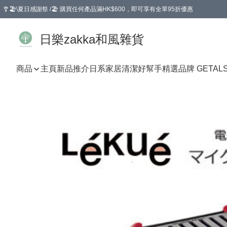
🎐🏖️\夏日感謝祭 /🏖️ 購買任何產品滿HK$600，即可享有全單95折優惠
選擇GoGoX住宅/工商地址配送，單一訂單消費購物滿HK$680(折扣後），可享有
日樂zakka和風雜貨
商品
主頁
新品推介
日系家居清潔好幫手
精選品牌 GETAL