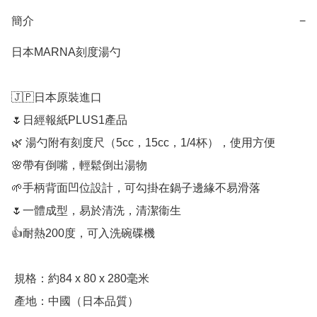
簡介
−
日本MARNA刻度湯勺

🇯🇵日本原裝進口

🌷日經報紙PLUS1產品

🌿 湯勺附有刻度尺（5cc，15cc，1/4杯），使用方便

🌸帶有倒嘴，輕鬆倒出湯物

🌱手柄背面凹位設計，可勾掛在鍋子邊緣不易滑落

🌷一體成型，易於清洗，清潔衞生

👍耐熱200度，可入洗碗碟機

 規格：約84 x 80 x 280毫米

 產地：中國（日本品質）
