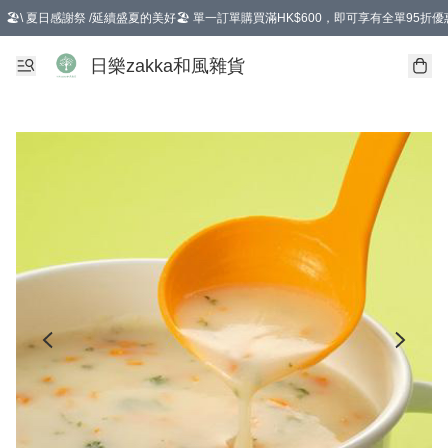
🏖️\ 夏日感謝祭 /延續盛夏的美好🏖️ 單一訂單購買滿HK$600，即可享有全單95折優
選擇GoGoX住宅/工商地址配送，單一訂單消費購物滿HK$680(折扣後），可享有
日樂zakka和風雜貨