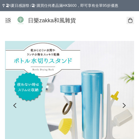
🎐🏖️\夏日感謝祭 /🏖️ 購買任何產品滿HK$600，即可享有全單95折優惠
選擇GoGoX住宅/工商地址配送，單一訂單消費購物滿HK$680(折扣後），可享有
日樂zakka和風雜貨