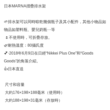
日本MARNA摺疊排水架

🌱排水架可以同時晾乾幾個瓶子及其小配件，其他小物品如
物品如塑料瓶、嬰兒奶瓶⋯等

 🌷不使用時，可折疊存放。

🌿耐熱溫度：80攝氏度

💕·2018年6月9日在日經“Nikkei Plus One”和“Goods 
Goods”的角落介紹。

👍日本直送

 尺寸和容量

 大約176×198×188毫米（使用時）

 大約188×198×31毫米（存放時）
