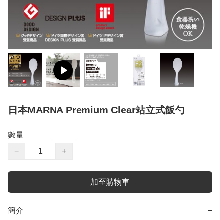
日本MARNA Premium Clear站立式飯勺
數量
−
+
加至購物車
簡介
−