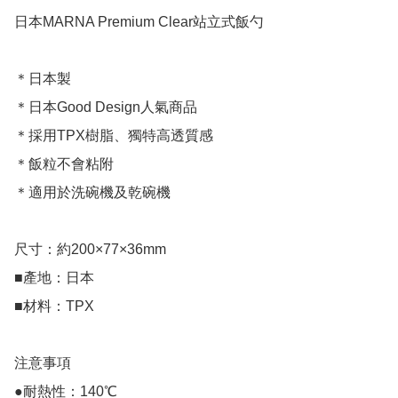
日本MARNA Premium Clear站立式飯勺

＊日本製

＊日本Good Design人氣商品

＊採用TPX樹脂、獨特高透質感

＊飯粒不會粘附

＊適用於洗碗機及乾碗機

尺寸：約200×77×36mm

■產地：日本

■材料：TPX 

注意事項

●耐熱性：140℃
