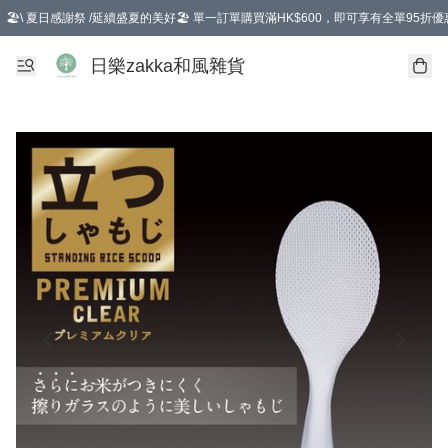
🏖️\ 夏日感謝祭 /延續盛夏的美好🏖️ 單一訂單購買滿HK$600，即可享有全單95折優
選擇GoGoX住宅/工商地址配送，單一訂單消費購物滿HK$680(折扣後），可享有
日樂zakka和風雜貨