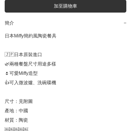
加至購物車
簡介
−
日本Miffy簡約風陶瓷餐具

🇯🇵日本原裝進口

🌿兩種餐盤尺寸用途多樣

🌷可愛Miffy造型

👍可入微波爐、洗碗碟機

尺寸：見附圖

產地：中國

材質：陶瓷

￼￼￼￼￼