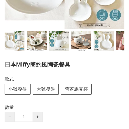
日本Miffy簡約風陶瓷餐具
款式
小號餐盤
大號餐盤
帶蓋馬克杯
數量
−
+