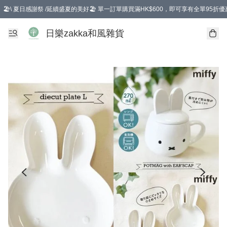
🏖️\ 夏日感謝祭 /延續盛夏的美好🏖️ 單一訂單購買滿HK$600，即可享有全單95折優
選擇GoGoX住宅/工商地址配送，單一訂單消費購物滿HK$680(折扣後），可享有
日樂zakka和風雜貨