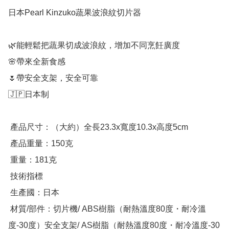
日本Pearl Kinzuko蔬果波浪紋切片器

🌿能輕鬆把蔬果切成波浪紋，增加不同烹飪廣度

🌸帶來全新食感

🌷帶安全支架，安全可靠

🇯🇵日本制

 產品尺寸：（大約）全長23.3x寬度10.3x高度5cm

 產品重量：150克

 重量：181克

 技術指標

 生產國：日本

 材質/部件：切片機/ ABS樹脂（耐熱溫度80度・耐冷溫
度-30度）安全支架/ AS樹脂（耐熱溫度80度・耐冷溫度-30