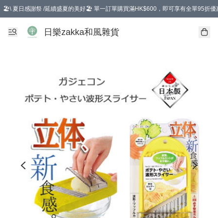
🏖️\ 夏日感謝祭 /延續盛夏的美好🏖️ 單一訂單購買滿HK$600，即可享有全單95折優
選擇GoGoX住宅/工商地址配送，單一訂單消費購物滿HK$680(折扣後），可享有
日樂zakka和風雜貨