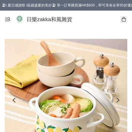
🏖️\ 夏日感謝祭 /延續盛夏的美好🏖️ 單一訂單購買滿HK$600，即可享有全單95折優
選擇GoGoX住宅/工商地址配送，單一訂單消費購物滿HK$680(折扣後），可享有
日樂zakka和風雜貨