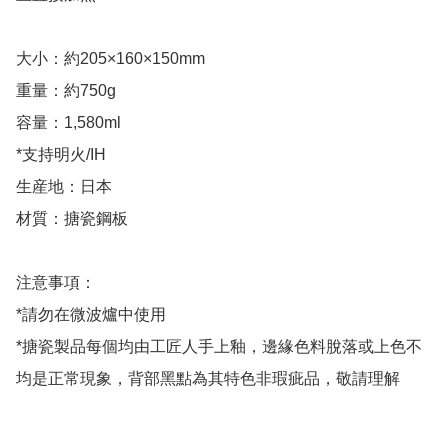
大小：約205×160×150mm

重量：約750g

容量：1,580ml

*支持明火/IH

生産地：日本

材質：搪瓷鋼板

注意事項：

*請勿在微波爐中使用

*搪瓷製品每個均由工匠人手上釉，邊緣色料脫落或上色不
均是正常現象，背部黑點為其特色非瑕疵品，敬請理解