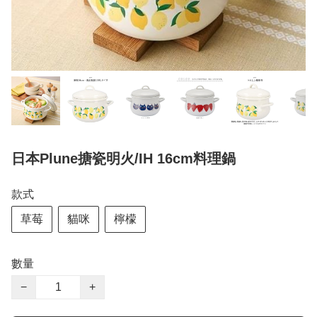
日本Plune搪瓷明火/IH 16cm料理鍋
款式
草莓
貓咪
檸檬
數量
−
+