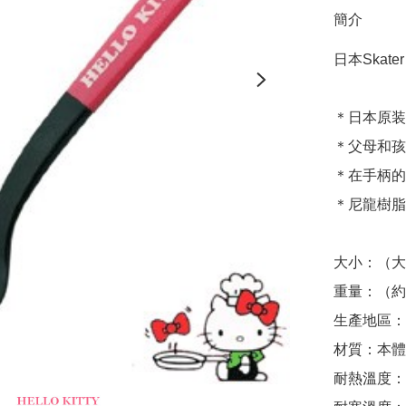
簡介
日本Skate
＊日本原装
＊父母和孩
＊在手柄的頂
＊尼龍樹脂
大小：（大
重量：（約）
生產地區：
材質：本體（
耐熱溫度：本