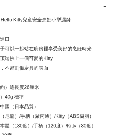
−
r Hello Kitty兒童安全烹飪小型漏鏟

進口

子可以一起站在廚房裡享受美好的烹飪時光

端拂上一個可愛的Kitty

，不易劃傷廚具的表面

約）總長度26厘米

40g 標準

中國（日本品質）

尼龍）/手柄（聚丙烯）/Kitty（ABS樹脂）

體（180度）/手柄（120度）/Kitty（80度）
