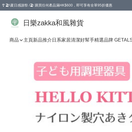
🎐🏖️\夏日感謝祭 /🏖️ 購買任何產品滿HK$600，即可享有全單95折優惠
選擇GoGoX住宅/工商地址配送，單一訂單消費購物滿HK$680(折扣後），可享有
日樂zakka和風雜貨
商品
主頁
新品推介
日系家居清潔好幫手
精選品牌 GETAL