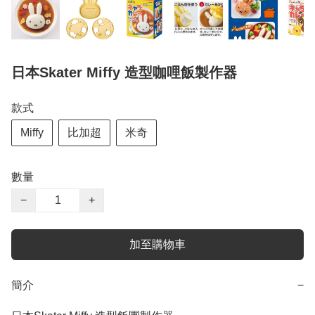
日本Skater Miffy 造型咖哩飯製作器
款式
Miffy
比加超
米奇
數量
−
+
加至購物車
簡介
−