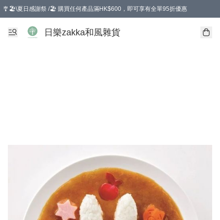
🎐🏖️\夏日感謝祭 /🏖️ 購買任何產品滿HK$600，即可享有全單95折優惠
選擇GoGoX住宅/工商地址配送，單一訂單消費購物滿HK$680(折扣後），可享有
日樂zakka和風雜貨