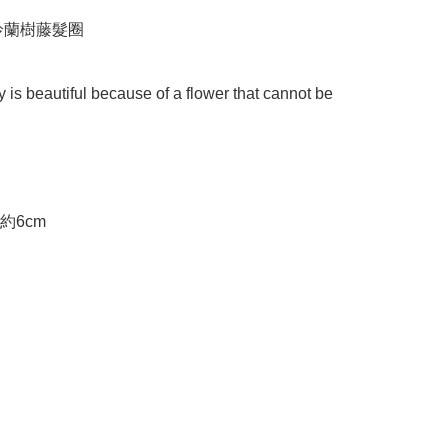
鈴蘭樹藤髮圈

y is beautiful because of a flower that cannot be 
約6cm