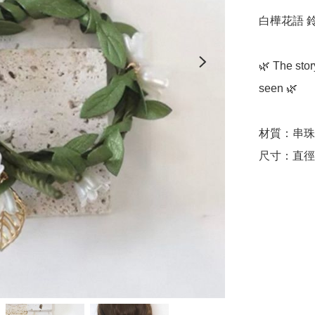
白樺花語 
🌿 The stor
seen 🌿

材質：串珠

尺寸：直徑