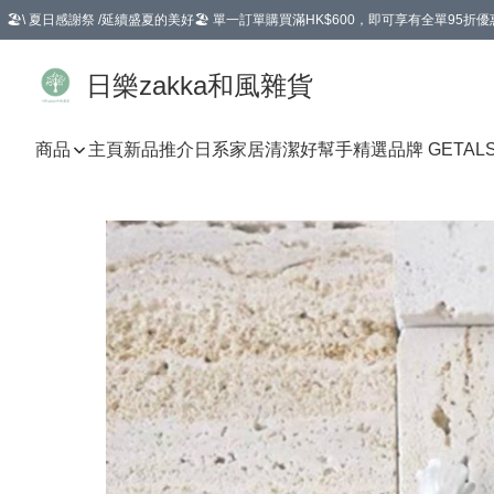
🏖️\ 夏日感謝祭 /延續盛夏的美好🏖️ 單一訂單購買滿HK$600，即可享有全單95折優
選擇GoGoX住宅/工商地址配送，單一訂單消費購物滿HK$680(折扣後），可享有
日樂zakka和風雜貨
商品
主頁
新品推介
日系家居清潔好幫手
精選品牌 GETAL