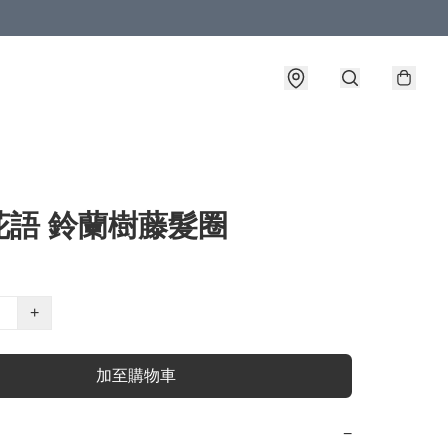
花語 鈴蘭樹藤髮圈
+
加至購物車
−