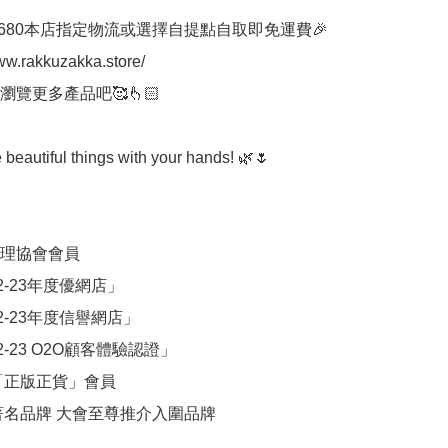
ww.rakkuzakka.store/

覽更多產品吧🥰👆🏻

e beautiful things with your hands! 🌿🌷

理協會會員

2-23年度優網店」

2-23年度信譽網店」 

-23 O2O顧客體驗認證」 

「正版正貨」會員 

港著名品牌 大會至尊推介入圍品牌
