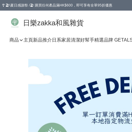
🎐🏖️\夏日感謝祭 /🏖️ 購買任何產品滿HK$600，即可享有全單95折優惠
選擇GoGoX住宅/工商地址配送，單一訂單消費購物滿HK$680(折扣後），可享有
日樂zakka和風雜貨
商品
主頁
新品推介
日系家居清潔好幫手
精選品牌 GETAL