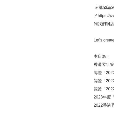
 🎉購物滿$680本店指定物流或選擇自提點自取即免運費🎉

📌https://w
到我們網店瀏
Let’s creat
本店為：

香港零售管
認證「202
認證「202
認證「2022
2023年度
2022香