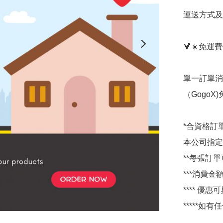
運送方式及
🍹☀️免運費
單一訂單消
（GogoX
*合資格訂
本公司指定
**每張訂
***消費金
**** 
*****