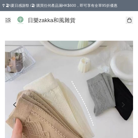
🎐🏖️\夏日感謝祭 /🏖️ 購買任何產品滿HK$600，即可享有全單95折優惠
選擇GoGoX住宅/工商地址配送，單一訂單消費購物滿HK$680(折扣後），可享有
日樂zakka和風雜貨