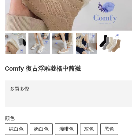
Comfy 復古浮雕菱格中筒襪
多買多慳
顏色
純白色
奶白色
淺啡色
灰色
黑色