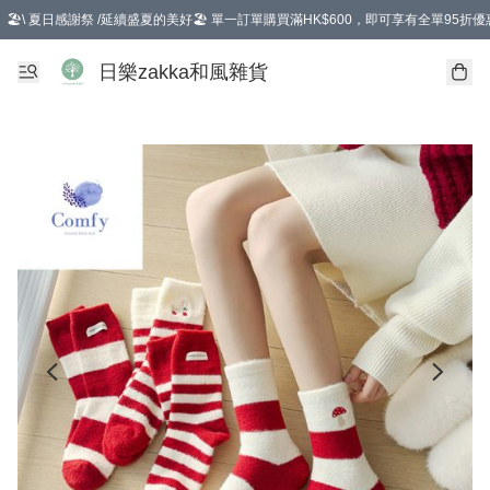
🏖️\ 夏日感謝祭 /延續盛夏的美好🏖️ 單一訂單購買滿HK$600，即可享有全單95折優
選擇GoGoX住宅/工商地址配送，單一訂單消費購物滿HK$680(折扣後），可享有
日樂zakka和風雜貨