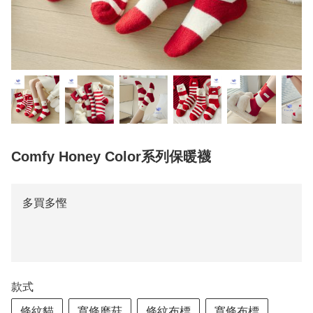
Comfy Honey Color系列保暖襪
多買多慳
款式
條紋貓
寛條磨菇
條紋布標
寛條布標