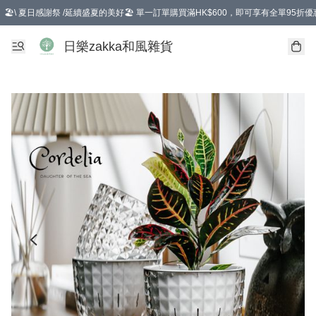
🏖️\ 夏日感謝祭 /延續盛夏的美好🏖️ 單一訂單購買滿HK$600，即可享有全單95折優
選擇GoGoX住宅/工商地址配送，單一訂單消費購物滿HK$680(折扣後），可享有
日樂zakka和風雜貨