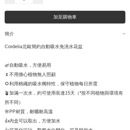
加至購物車
簡介
−
Cordelia北歐簡約自動吸水免澆水花盆

🌿自動吸水，方便易用

🌷不用擔心植物無人照顧

🌻利用棉繩的吸水獨特性，保守植物每日所需

🪴加滿一次水，約可使用長達15天（*按不同植物與環境有
所不同）

🌸PP材質，耐曬耐高溫

👍內盒可以取出，方便加水
