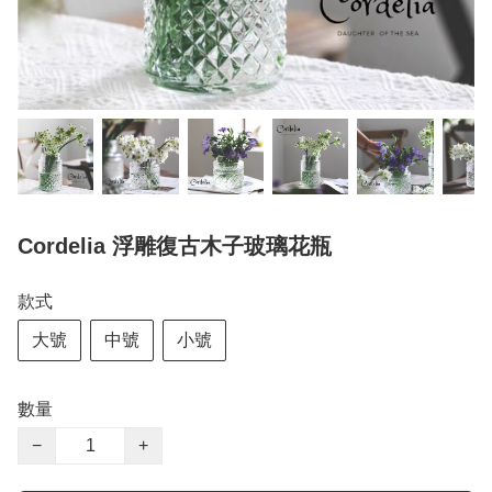
Cordelia 浮雕復古木子玻璃花瓶
款式
大號
中號
小號
數量
−
+