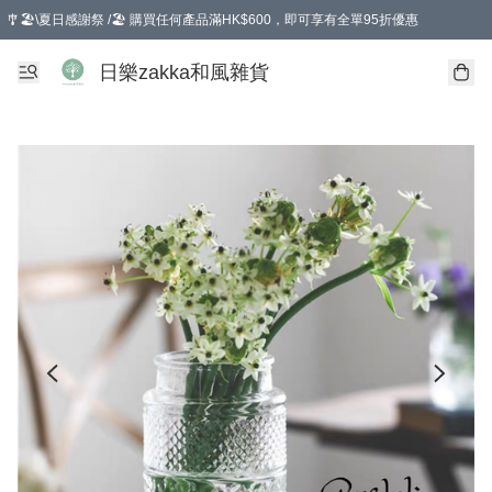
🎐🏖️\夏日感謝祭 /🏖️ 購買任何產品滿HK$600，即可享有全單95折優惠
選擇GoGoX住宅/工商地址配送，單一訂單消費購物滿HK$680(折扣後），可享有
日樂zakka和風雜貨