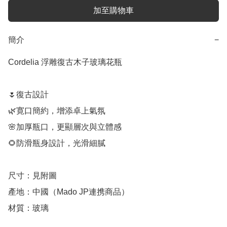
加至購物車
簡介
−
Cordelia 浮雕復古木子玻璃花瓶

🌷復古設計

🌿寛口簡約，增添卓上氣氛

🌸加厚瓶口，更顯層次與立體感

🌻防滑瓶身設計，光滑細膩

尺寸：見附圖

產地：中國（Mado JP連携商品）

材質：玻璃
