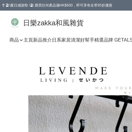
🎐🏖️\夏日感謝祭 /🏖️ 購買任何產品滿HK$600，即可享有全單95折優惠
選擇GoGoX住宅/工商地址配送，單一訂單消費購物滿HK$680(折扣後），可享有
日樂zakka和風雜貨
商品
主頁
新品推介
日系家居清潔好幫手
精選品牌 GETAL