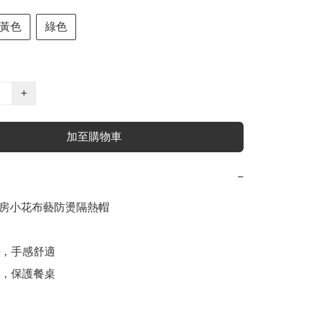
黃色
綠色
+
加至購物車
−
e廚房小花布藝防燙隔熱帽

，手感舒適 

，保護餐桌 


