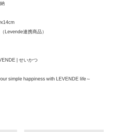
 

14cm

Levende連携商品）

LEVENDE | せいかつ

our simple happiness with LEVENDE life～