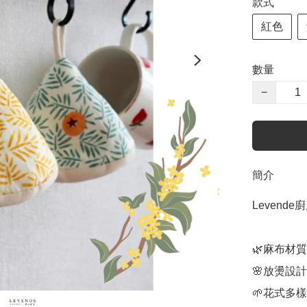
款式
紅色
數量
−
簡介
Levend
🌿麻布材質
🌸放燙設計
🌱花式多樣 