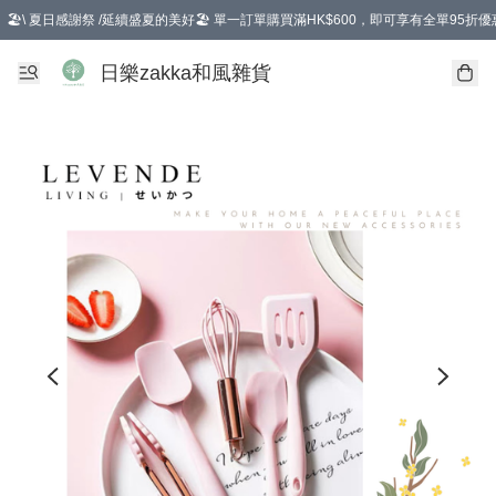
🏖️\ 夏日感謝祭 /延續盛夏的美好🏖️ 單一訂單購買滿HK$600，即可享有全單95折優
選擇GoGoX住宅/工商地址配送，單一訂單消費購物滿HK$680(折扣後），可享有
日樂zakka和風雜貨