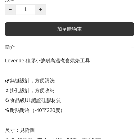
−
+
加至購物車
簡介
−
Levende 硅膠小號耐高溫煮食烘焙工具

🌿無縫設計，方便清洗

🌷掛孔設計，方便收納

🌻食品級UL認證硅膠材質

🌸耐熱耐冷（-40至220度）

尺寸：見附圖
