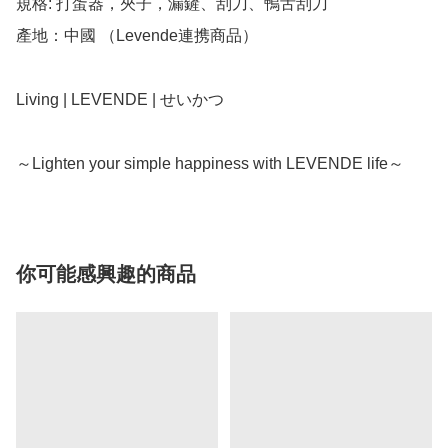
規格: 打蛋器，夾子，漏鏟、刮刀、鴨舌刮刀

產地：中國 （Levende連携商品）

Living | LEVENDE | せいかつ

你可能感興趣的商品