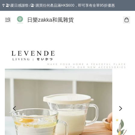
🎐🏖️\夏日感謝祭 /🏖️ 購買任何產品滿HK$600，即可享有全單95折優惠
選擇GoGoX住宅/工商地址配送，單一訂單消費購物滿HK$680(折扣後），可享有
日樂zakka和風雜貨