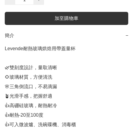
加至購物車
簡介
−
Levende耐熱玻璃烘焙用帶蓋量杯

🌿雙刻度設計，量取清晰

🌻玻璃材質，方便清洗

🌸三角倒流口，不易滴漏

🪴光滑手感，把握舒適

👍高硼硅玻璃，耐熱耐冷

👍耐熱-20至100度

👍可入微波爐、洗碗碟機、消毒櫃
