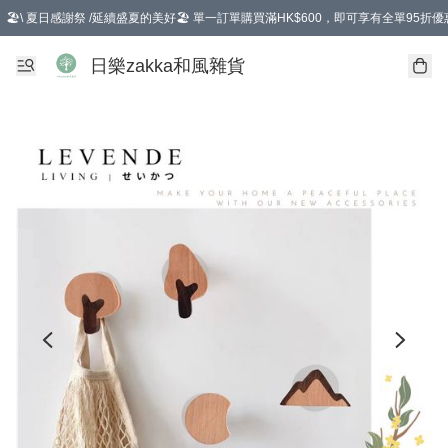
🏖️\ 夏日感謝祭 /延續盛夏的美好🏖️ 單一訂單購買滿HK$600，即可享有全單95折優
選擇GoGoX住宅/工商地址配送，單一訂單消費購物滿HK$680(折扣後），可享有
日樂zakka和風雜貨