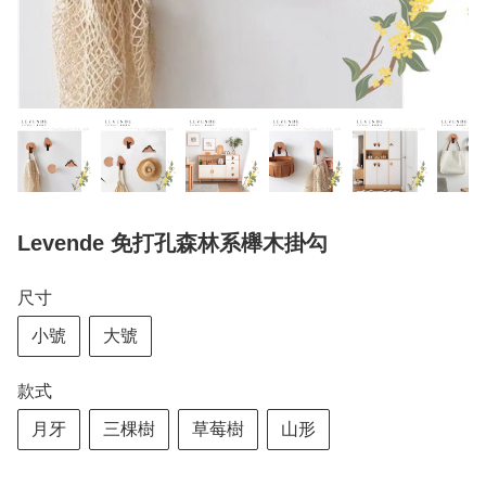
Levende 免打孔森林系櫸木掛勾
尺寸
小號
大號
款式
月牙
三棵樹
草莓樹
山形