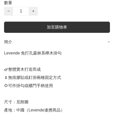
數量
−
+
加至購物車
簡介
−
Levende 免打孔森林系櫸木掛勾

🌿整體實木打造而成

🌷無痕膠貼或釘掛兩種固定方式

🌻可作掛勾或櫃門手柄使用

尺寸：見附圖

產地：中國（Levende連携商品）
