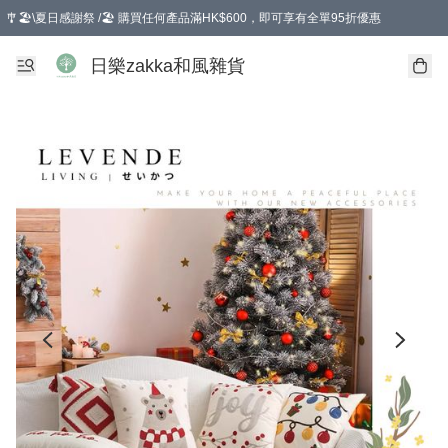
🎐🏖️\夏日感謝祭 /🏖️ 購買任何產品滿HK$600，即可享有全單95折優惠
選擇GoGoX住宅/工商地址配送，單一訂單消費購物滿HK$680(折扣後），可享有
日樂zakka和風雜貨