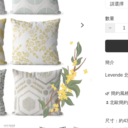
數量
−
簡介
Levend
🌿 簡約風
🌷北歐簡約
尺寸：約43 x