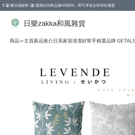
🎐🏖️\夏日感謝祭 /🏖️ 購買任何產品滿HK$600，即可享有全單95折優惠
選擇GoGoX住宅/工商地址配送，單一訂單消費購物滿HK$680(折扣後），可享有
日樂zakka和風雜貨
商品
主頁
新品推介
日系家居清潔好幫手
精選品牌 GETAL