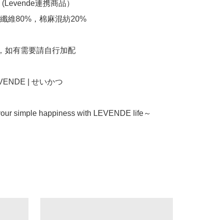
(Levende連携商品）

纖維80%，棉麻混紡20%

枕，如有需要請自行加配

LEVENDE | せいかつ

our simple happiness with LEVENDE life～