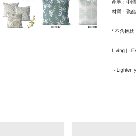
產地：中國 
材質：聚酯
* 不含抱
Living | 
～Lighten y