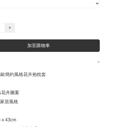
+
加至購物車
−
e 北歐簡約風格花卉抱枕套

格花卉圖案

家居風格

 43cm 
