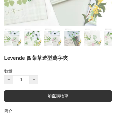
Levende 四葉草造型萬字夾
數量
−
+
加至購物車
簡介
−