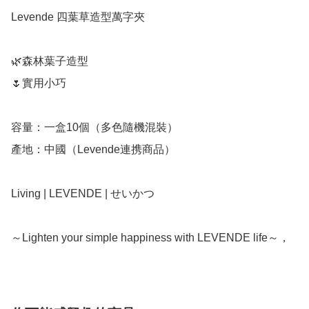
Levende 四葉草造型萬字夾

🌿森林葉子造型

🌷實用小巧

容量：一盒10個（多色隨機混裝）

產地：中國（Levende連携商品）

Living | LEVENDE | せいかつ

～Lighten your simple happiness with LEVENDE life～，