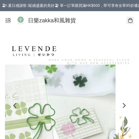
🏖️\ 夏日感謝祭 /延續盛夏的美好🏖️ 單一訂單購買滿HK$600，即可享有全單95折優
選擇GoGoX住宅/工商地址配送，單一訂單消費購物滿HK$680(折扣後），可享有
日樂zakka和風雜貨