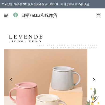
🎐🏖️\夏日感謝祭 /🏖️ 購買任何產品滿HK$600，即可享有全單95折優惠
選擇GoGoX住宅/工商地址配送，單一訂單消費購物滿HK$680(折扣後），可享有
日樂zakka和風雜貨