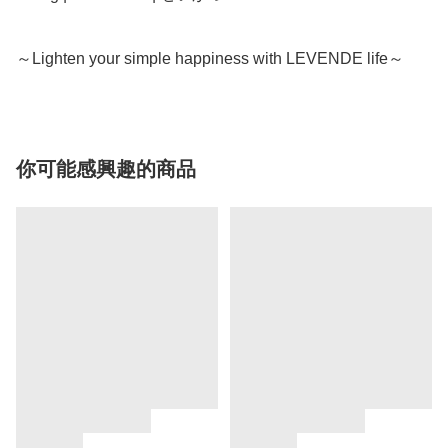
～Lighten your simple happiness with LEVENDE life～
你可能感興趣的商品