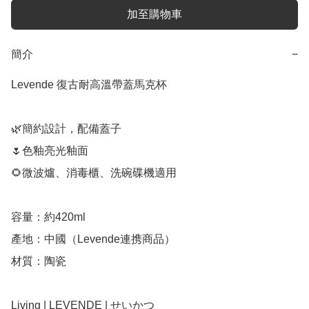
加至購物車
簡介
−
Levende 復古耐高溫帶蓋馬克杯

🌿簡約設計，配備蓋子

🌷色釉亮光釉面

🌻微波爐、消毒櫃、洗碗碟機適用

容量：約420ml

產地：中國（Levende連携商品）

材質：陶瓷

Living | LEVENDE | せいかつ
