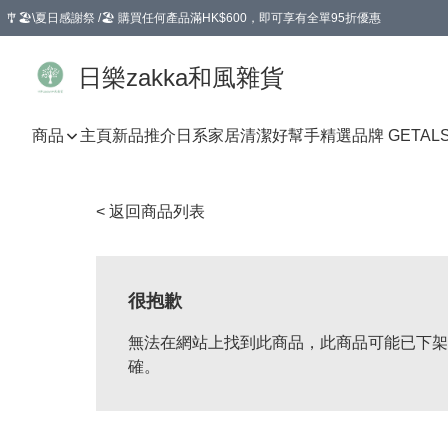
🎐🏖️\夏日感謝祭 /🏖️ 購買任何產品滿HK$600，即可享有全單95折優惠
選擇GoGoX住宅/工商地址配送，單一訂單消費購物滿HK$680(折扣後），可享有
日樂zakka和風雜貨
商品
主頁
新品推介
日系家居清潔好幫手
精選品牌 GETAL
< 返回商品列表
很抱歉
無法在網站上找到此商品，此商品可能已下架
確。