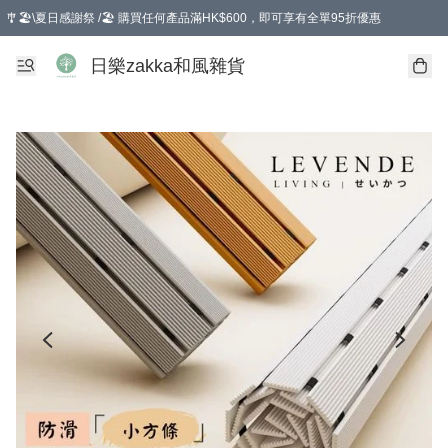
🎐🏖️\夏日感謝祭 /🏖️ 購買任何產品滿HK$600，即可享有全單95折優惠
選擇GoGoX住宅/工商地址配送，單一訂單消費購物滿HK$680(折扣後），可享有
日樂zakka和風雜貨