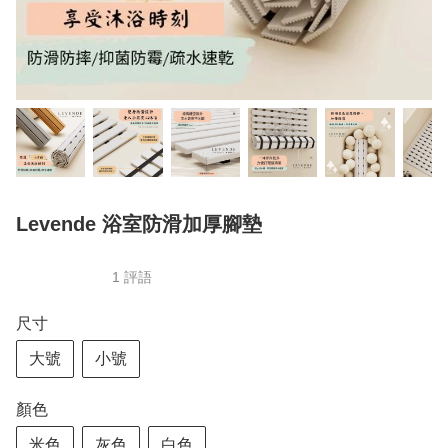
Levende 浴室防滑加厚腳墊
1 評語
尺寸
大號
小號
顏色
米色
灰色
白色