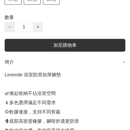
數量
−
+
加至購物車
簡介
−
Levende 浴室防滑加厚腳墊

🌿捲起收納不佔浴室空間

🌷多色選擇滿足不同需求

🌻軟膠連接，支持不同剪裁

🪻底部高密度橡膠，腳咁舒適更防滑
