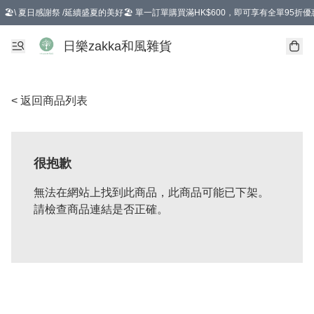
🏖️\ 夏日感謝祭 /延續盛夏的美好🏖️ 單一訂單購買滿HK$600，即可享有全單95折優
選擇GoGoX住宅/工商地址配送，單一訂單消費購物滿HK$680(折扣後），可享有
日樂zakka和風雜貨
< 返回商品列表
很抱歉
無法在網站上找到此商品，此商品可能已下架。
請檢查商品連結是否正確。