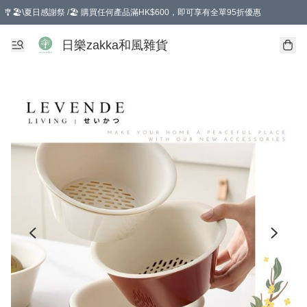
🎐🏖️\夏日感謝祭 /🏖️ 購買任何產品滿HK$600，即可享有全單95折優惠
選擇GoGoX住宅/工商地址配送，單一訂單消費購物滿HK$680(折扣後），可享有
日樂zakka和風雜貨