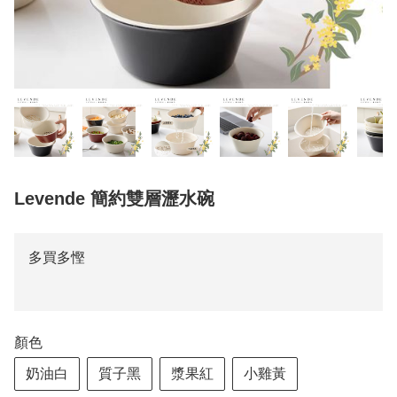
Levende 簡約雙層瀝水碗
多買多慳
顏色
奶油白
質子黑
漿果紅
小雞黃