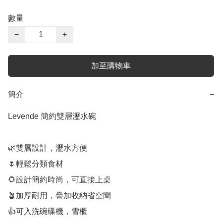
數量
−
+
加至購物車
簡介
−
Levende 簡約雙層瀝水碗

🌿雙層設計，瀝水方便

🌷輕鬆分類食材

🌻設計簡約時尚，可直接上桌

🪴加厚耐用，疊加收納省空間

👍可入洗碗碟機，雪櫃
