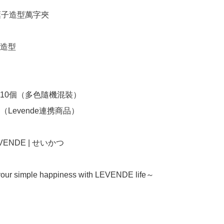
 葉子造型萬字夾

造型

10個（多色隨機混裝）

Levende連携商品）

LEVENDE | せいかつ

our simple happiness with LEVENDE life～