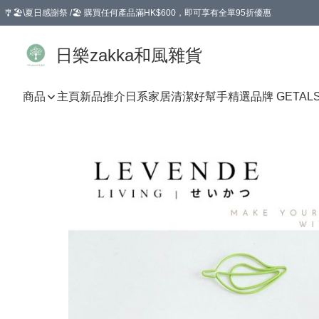
🎐🏖️\夏日感謝祭 /🏖️ 購買任何產品滿HK$600，即可享有全單95折優惠
選擇GoGoX住宅/工商地址配送，單一訂單消費購物滿HK$680(折扣後），可享有
日樂zakka和風雜貨
商品
主頁
新品推介
日系家居清潔好幫手
精選品牌 GETAL