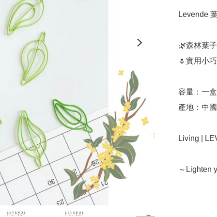
Levende
🌿森林葉子
🌷實用小巧

容量：一盒
產地：中國（
Living | 
～Lighten y