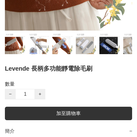
Levende 長柄多功能靜電除毛刷
數量
−
+
加至購物車
簡介
−