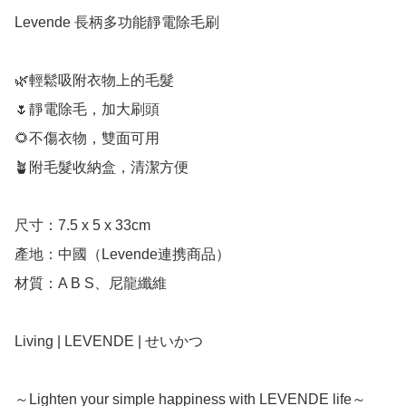
Levende 長柄多功能靜電除毛刷

🌿輕鬆吸附衣物上的毛髮

🌷靜電除毛，加大刷頭

🌻不傷衣物，雙面可用

🪴附毛髮收納盒，清潔方便

尺寸：7.5 x 5 x 33cm

產地：中國（Levende連携商品）

材質：A B S、尼龍纖維

Living | LEVENDE | せいかつ
