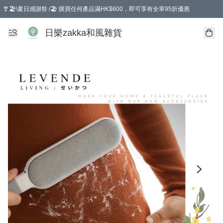
🎐🏖️\夏日感謝祭 /🏖️ 購買任何產品滿HK$600，即可享有全單95折優惠
選擇GoGoX住宅/工商地址配送，單一訂單消費購物滿HK$680(折扣後），可享有
日樂zakka和風雜貨