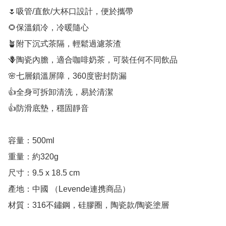
🌷吸管/直飲/大杯口設計，便於攜帶

🌻保溫鎖冷，冷暖隨心

🪴附下沉式茶隔，輕鬆過濾茶渣

🪻陶瓷內膽，適合咖啡奶茶，可裝任何不同飲品

🌸七層鎖溫屏障，360度密封防漏

👍全身可拆卸清洗，易於清潔

👍防滑底墊，穩固靜音

容量：500ml

重量：約320g

尺寸：9.5 x 18.5 cm

產地：中國 （Levende連携商品）

材質：316不鏽鋼，硅膠圈，陶瓷款/陶瓷塗層
