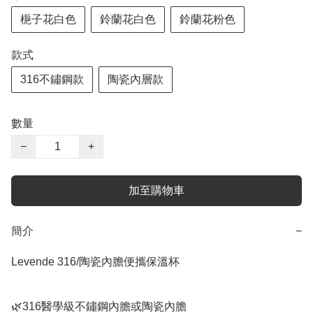
梔子花白色
鈴蘭花白色
鈴蘭花粉色
款式
316不鏽鋼款
陶瓷內層款
數量
−
+
加至購物車
簡介
−
Levende 316/陶瓷內膽便攜保溫杯

🌿316醫學級不鏽鋼內膽或陶瓷內膽
