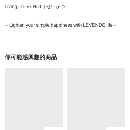
Living | LEVENDE | せいかつ

～Lighten your simple happiness with LEVENDE life～
你可能感興趣的商品