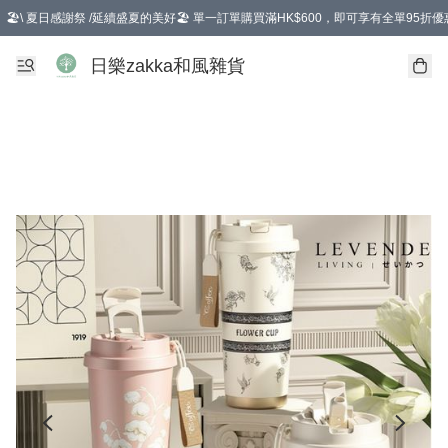
🏖️\ 夏日感謝祭 /延續盛夏的美好🏖️ 單一訂單購買滿HK$600，即可享有全單95折優
選擇GoGoX住宅/工商地址配送，單一訂單消費購物滿HK$680(折扣後），可享有
日樂zakka和風雜貨